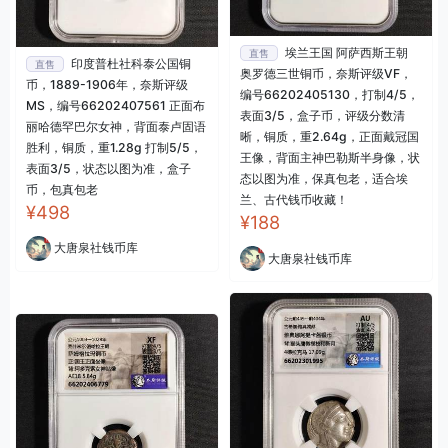
埃兰王国 阿萨西斯王朝
直售
印度普杜社科泰公国铜
直售
奥罗德三世铜币，奈斯评级VF，
币，1889-1906年，奈斯评级
编号66202405130，打制4/5，
MS，编号66202407561 正面布
表面3/5，盒子币，评级分数清
丽哈德罕巴尔女神，背面泰卢固语
晰，铜质，重2.64g，正面戴冠国
胜利，铜质，重1.28g 打制5/5，
王像，背面主神巴勒斯半身像，状
表面3/5，状态以图为准，盒子
态以图为准，保真包老，适合埃
币，包真包老
兰、古代钱币收藏！
¥498
¥188
大唐泉社钱币库
大唐泉社钱币库