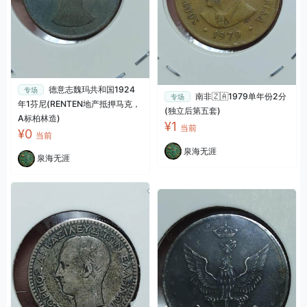
德意志魏玛共和国1924
专场
南非🇿🇦1979单年份2分
专场
年1芬尼(RENTEN地产抵押马克，
(独立后第五套)
A标柏林造)
¥1
当前
¥0
当前
泉海无涯
泉海无涯