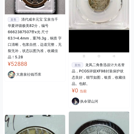
清代咸丰元宝 宝泉当千
直售
华夏评级极美82分，编号
6662387507带x光 尺寸
63.1*4.4mm，重76.3g，铜质 字
口清晰，包浆自然，边道完整，无
裂无补，状态以图为准，收藏佳
品！5.28
¥52888
龙凤二角鲁迅设计大名誉
直拍
品，PCGS评级XF98封装保护状
大唐泉社钱币库
态良好，细节如图，银质，收藏佳
品。包邮。
¥0
当前
执伞望山河