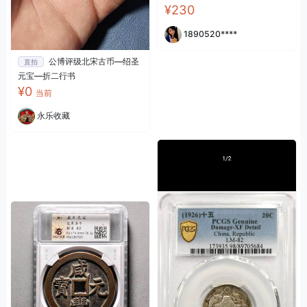
¥230
1890520****
公博评级北宋古币—绍圣
直拍
元宝—折二行书
¥0
当前
永乐收藏