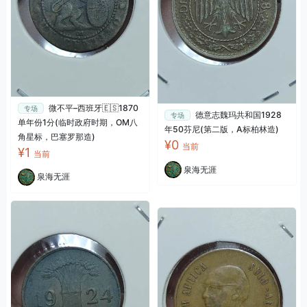
微不平–西班牙🇪🇸1870
专场
德意志魏玛共和国1928
专场
单年份1分(临时政府时期，OM八
年50芬尼(第二版，A标柏林造)
角星标，巴塞罗那造)
¥0
当前
¥1
当前
泉海无涯
泉海无涯