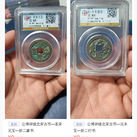
公博评级北宋古币—圣宋
公博评级北宋古币—元丰
直拍
直拍
元宝—折二篆书
宝—折二行书