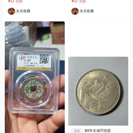
¥0
¥0
当前
当前
永乐收藏
永乐收藏
80年长城币壹圆
直售