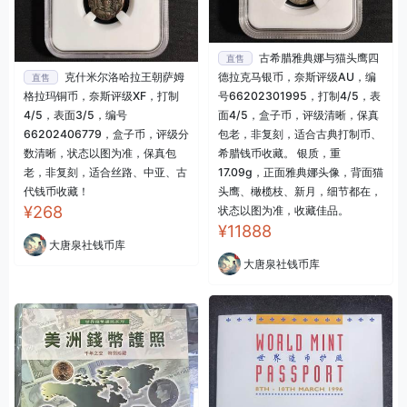
古希腊雅典娜与猫头鹰四
直售
克什米尔洛哈拉王朝萨姆
德拉克马银币，奈斯评级AU，编
直售
格拉玛铜币，奈斯评级XF，打制
号66202301995，打制4/5，表
4/5，表面3/5，编号
面4/5，盒子币，评级清晰，保真
66202406779，盒子币，评级分
包老，非复刻，适合古典打制币、
数清晰，状态以图为准，保真包
希腊钱币收藏。 银质，重
老，非复刻，适合丝路、中亚、古
17.09g，正面雅典娜头像，背面猫
代钱币收藏！
头鹰、橄榄枝、新月，细节都在，
¥268
状态以图为准，收藏佳品。
¥11888
大唐泉社钱币库
大唐泉社钱币库