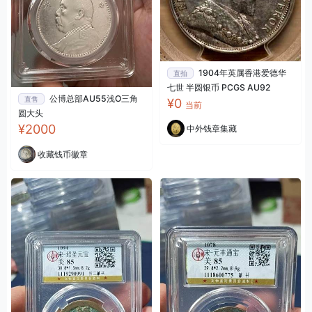
1904年英属香港爱德华
直拍
七世 半圆银币 PCGS AU92
公博总部AU55浅O三角
直售
¥0
当前
圆大头
¥2000
中外钱章集藏
收藏钱币徽章