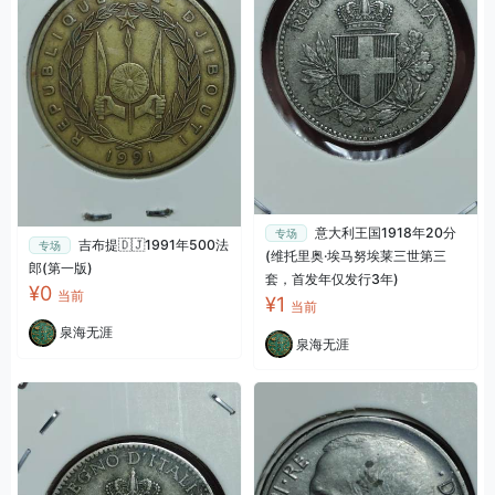
意大利王国1918年20分
专场
吉布提🇩🇯1991年500法
专场
(维托里奥·埃马努埃莱三世第三
郎(第一版)
套，首发年仅发行3年)
¥0
当前
¥1
当前
泉海无涯
泉海无涯