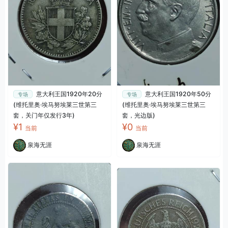
意大利王国1920年20分
意大利王国1920年50分
专场
专场
(维托里奥·埃马努埃莱三世第三
(维托里奥·埃马努埃莱三世第三
套，关门年仅发行3年)
套，光边版)
¥1
¥0
当前
当前
泉海无涯
泉海无涯