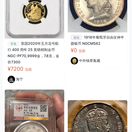
1916年葡萄牙自由女神半
直拍
圆银币 NGCMS62
英国2020年五月花号航
专场
¥0
行 400 周年 25 英镑精制金币
当前
NGC-PF70,9999金，7.8克，金
中外钱章集藏
价7300
¥7200
当前
海宁