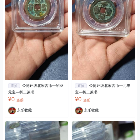
公博评级北宋古币—绍圣
公博评级北宋古币—元丰
直拍
直拍
元宝—折二篆书
宝—折二篆书
¥0
¥0
当前
当前
永乐收藏
永乐收藏