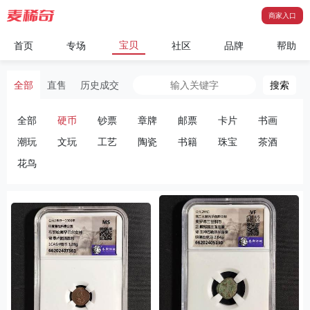
商家入口
宝贝
首页
专场
社区
品牌
帮助
搜索
全部
直售
历史成交
全部
硬币
钞票
章牌
邮票
卡片
书画
潮玩
文玩
工艺
陶瓷
书籍
珠宝
茶酒
花鸟