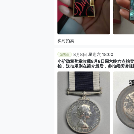
实时拍卖
8月8日 星期六 18:00
预出价
小驴勋章奖章收藏8月8日周六晚六点拍
拍，送拍规则在简介最后，参拍须阅读规
不回信息，看大图店主微信码在拍卖店铺