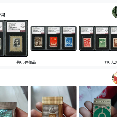
2期
共85件拍品
118人