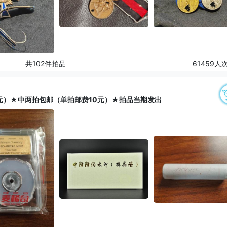
共102件拍品
61459人
0元）★中两拍包邮（单拍邮费10元）★拍品当期发出