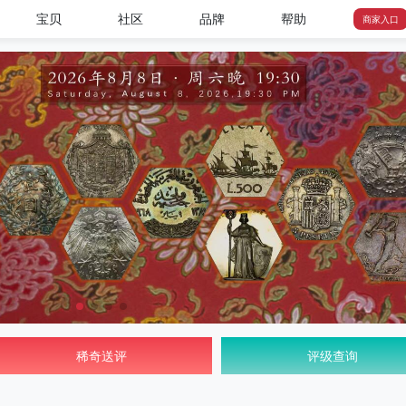
宝贝
社区
品牌
帮助
商家入口
稀奇送评
评级查询