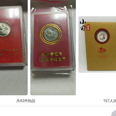
共92件拍品
157人