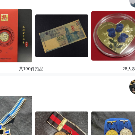
共190件拍品
26人