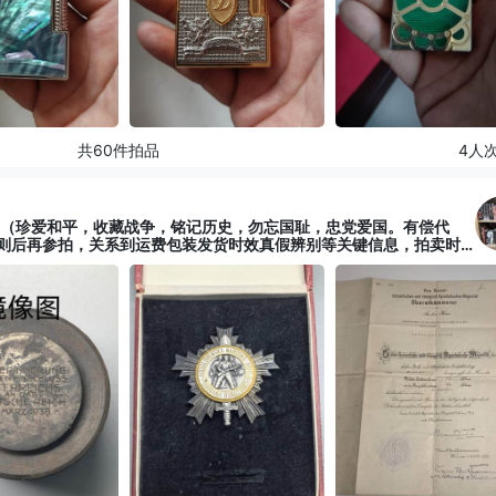
共60件拍品
4人
卖（珍爱和平，收藏战争，铭记历史，勿忘国耻，忠党爱国。有偿代
则后再参拍，关系到运费包装发货时效真假辨别等关键信息，拍卖时
介绍里或者找我要）