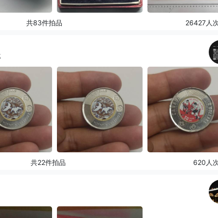
共83件拍品
26427人
邮
共22件拍品
620人