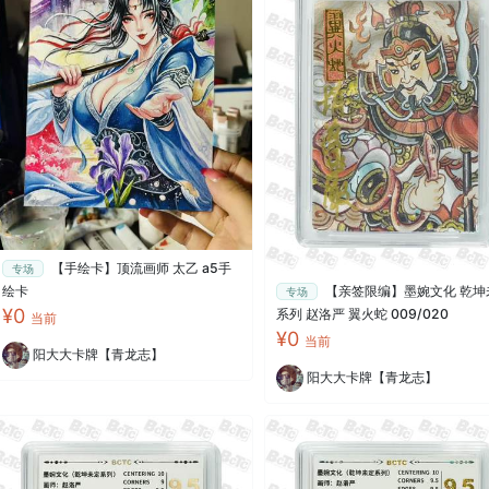
【手绘卡】顶流画师 太乙 a5手
专场
绘卡
【亲签限编】墨婉文化 乾坤
专场
¥0
系列 赵洛严 翼火蛇 009/020
当前
¥0
当前
阳大大卡牌【青龙志】
阳大大卡牌【青龙志】