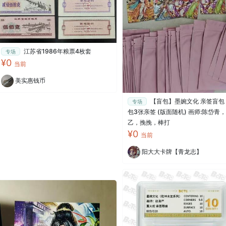
江苏省1986年粮票4枚套
专场
¥0
当前
美实惠钱币
【盲包】墨婉文化 亲签盲包
专场
包3张亲签 (版面随机) 画师:陈岱青
乙，挽挽，棒打
¥0
当前
阳大大卡牌【青龙志】