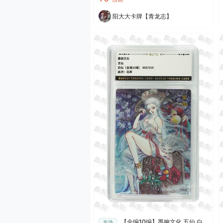
阳大大卡牌【青龙志】
【金编10编】墨婉文化 五仙 白
专场