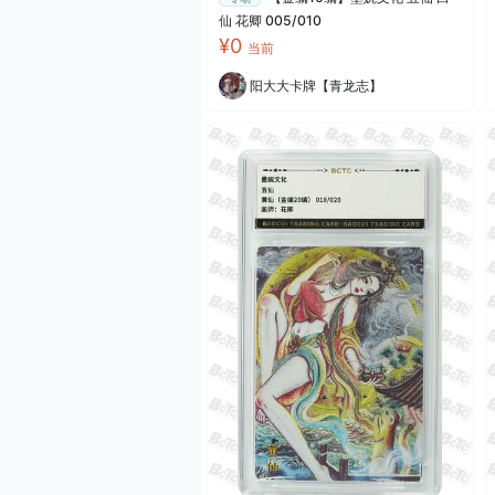
仙 花卿 005/010
¥0
当前
阳大大卡牌【青龙志】