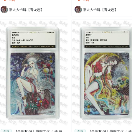
阳大大卡牌【青龙志】
阳大大卡牌【青龙志】
【金编10编】墨婉文化 五仙 白
【金编10编】墨婉文化 五仙
专场
专场