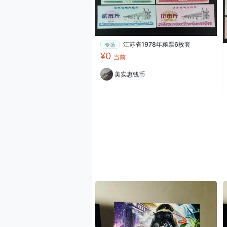
江苏省1978年粮票6枚套
专场
¥0
当前
美实惠钱币