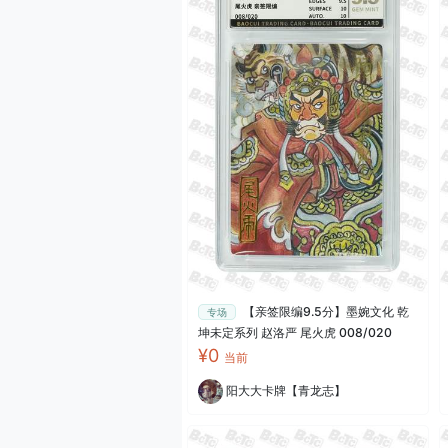
【亲签限编9.5分】墨婉文化 乾
专场
坤未定系列 赵洛严 尾火虎 008/020
¥0
当前
阳大大卡牌【青龙志】