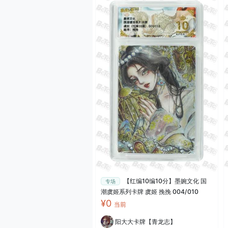
【红编10编10分】墨婉文化 国
专场
潮虞姬系列卡牌 虞姬 挽挽 004/010
¥0
当前
阳大大卡牌【青龙志】