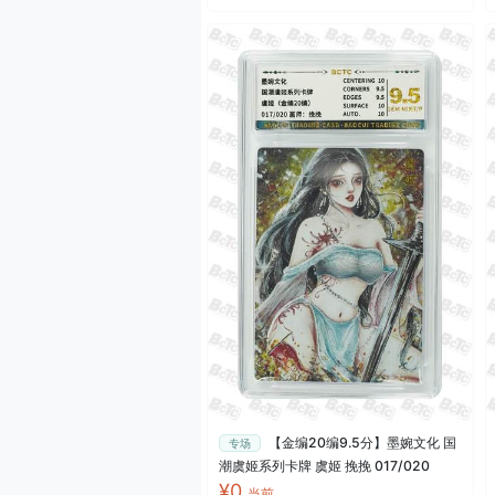
【金编20编9.5分】墨婉文化 国
专场
潮虞姬系列卡牌 虞姬 挽挽 017/020
¥0
当前