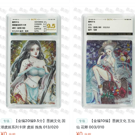
【金编20编9.5分】墨婉文化 国
【金编10编】墨婉文化 五仙
专场
专场
潮虞姬系列卡牌 虞姬 挽挽 013/020
仙 花卿 003/010
¥0
¥0
当前
当前