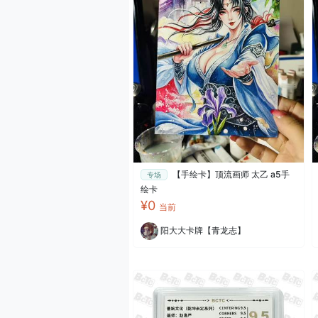
【手绘卡】顶流画师 太乙 a5手
专场
绘卡
¥0
当前
阳大大卡牌【青龙志】