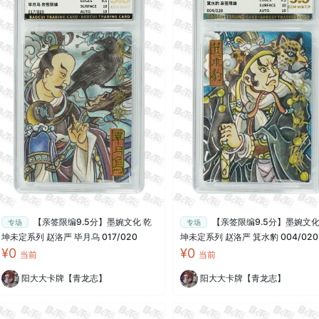
【亲签限编9.5分】墨婉文化 乾
【亲签限编9.5分】墨婉文化
专场
专场
坤未定系列 赵洛严 毕月乌 017/020
坤未定系列 赵洛严 箕水豹 004/020
¥0
¥0
当前
当前
阳大大卡牌【青龙志】
阳大大卡牌【青龙志】