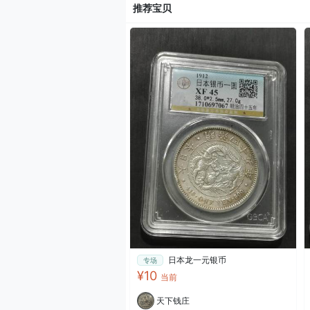
推荐宝贝
日本龙一元银币
专场
¥10
当前
天下钱庄