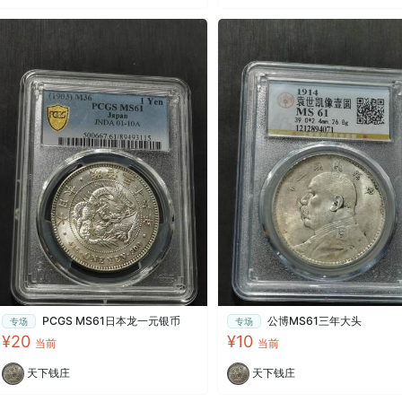
PCGS MS61日本龙一元银币
公博MS61三年大头
专场
专场
¥20
¥10
当前
当前
天下钱庄
天下钱庄