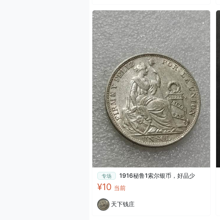
1916秘鲁1索尔银币，好品少
专场
¥10
当前
天下钱庄