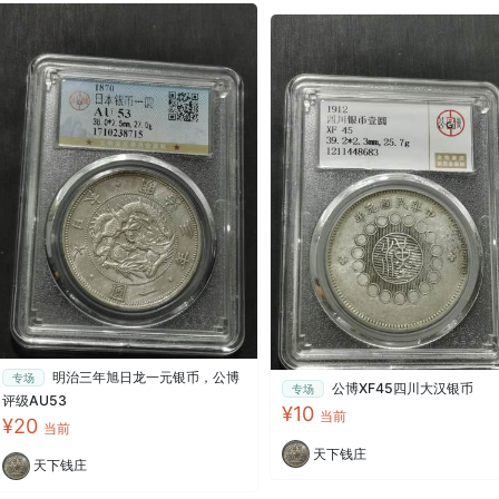
明治三年旭日龙一元银币，公博
专场
公博XF45四川大汉银币
专场
评级AU53
¥10
当前
¥20
当前
天下钱庄
天下钱庄