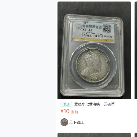
爱德华七世海峡一元银币
专场
¥10
当前
天下钱庄