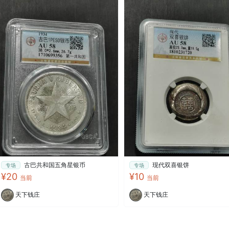
古巴共和国五角星银币
现代双喜银饼
专场
专场
¥20
¥10
当前
当前
天下钱庄
天下钱庄