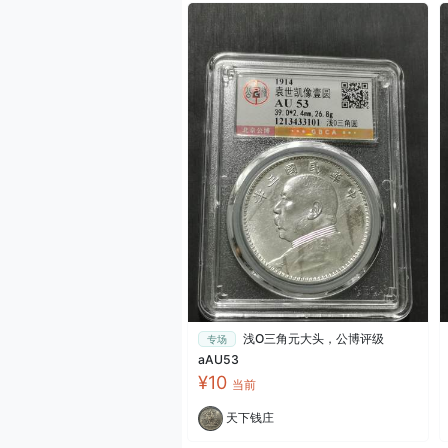
浅O三角元大头，公博评级
专场
aAU53
¥10
当前
天下钱庄