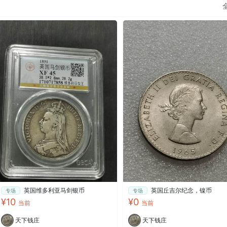
英国维多利亚马剑银币
英国丘吉尔纪念，镍币
专场
专场
¥10
¥0
当前
当前
天下钱庄
天下钱庄