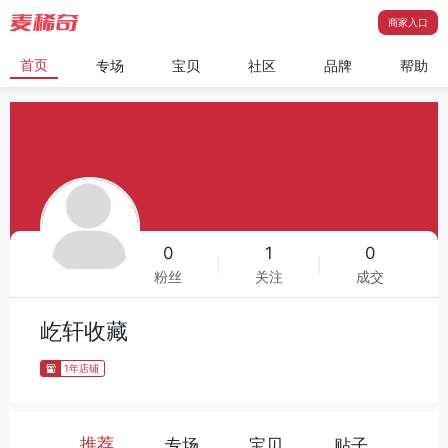
商家入口
首页
专场
宝贝
社区
品牌
帮助
0
1
0
|
|
粉丝
关注
成交
屹轩收藏
1年店铺
推荐
专场
宝贝
贴子