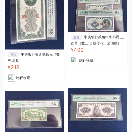
中央银行贰角中华书局 三
直售
连号（数三 击鼓传花、全偶数）
¥499
中央银行关金贰拾元（数
直售
屹轩收藏
三 尾8）
¥218
屹轩收藏