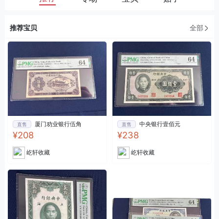
推荐宝贝
全部
厦门劝业银行伍角
中央银行壹佰元
直售
直售
¥208
¥238
屹轩收藏
屹轩收藏