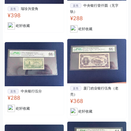
中央银行壹仟圆（无字
直售
瑞珍兴壹角
直售
轨）
¥398
¥288
屹轩收藏
屹轩收藏
厦门劝业银行伍角（老
直售
中央银行伍分
直售
壳）
¥288
¥368
屹轩收藏
屹轩收藏