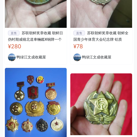
苏联朝鲜奖章收藏 朝鲜日
苏联朝鲜奖章收藏 朝鲜全
直售
直售
伪时期咸镜北道車輛鑑X铜牌一个
国青少年体育大会纪念牌 铝质
¥280
¥78
鸭绿江文成收藏屋
鸭绿江文成收藏屋