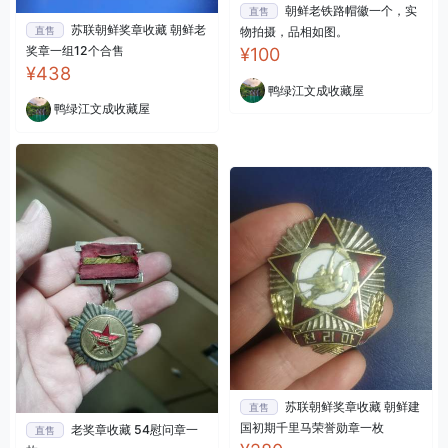
朝鲜老铁路帽徽一个，实
直售
苏联朝鲜奖章收藏 朝鲜老
直售
物拍摄，品相如图。
奖章一组12个合售
¥100
¥438
鸭绿江文成收藏屋
鸭绿江文成收藏屋
苏联朝鲜奖章收藏 朝鲜建
直售
国初期千里马荣誉勋章一枚
老奖章收藏 54慰问章一
直售