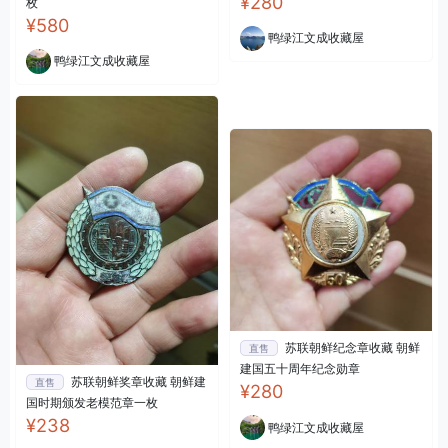
¥280
枚
¥580
鸭绿江文成收藏屋
鸭绿江文成收藏屋
苏联朝鲜纪念章收藏 朝鲜
直售
建国五十周年纪念勋章
苏联朝鲜奖章收藏 朝鲜建
直售
¥280
国时期颁发老模范章一枚
¥238
鸭绿江文成收藏屋