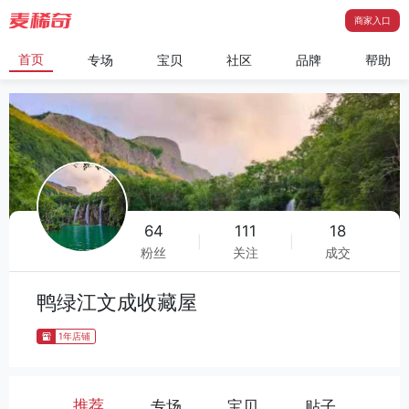
商家入口
首页
专场
宝贝
社区
品牌
帮助
64
111
18
|
|
粉丝
关注
成交
鸭绿江文成收藏屋
1年店铺
推荐
专场
宝贝
贴子