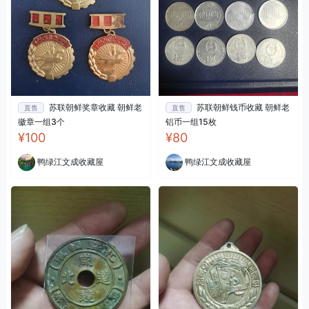
苏联朝鲜奖章收藏 朝鲜老
苏联朝鲜钱币收藏 朝鲜老
直售
直售
徽章一组3个
铝币一组15枚
¥100
¥80
鸭绿江文成收藏屋
鸭绿江文成收藏屋