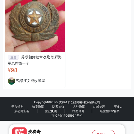
苏联朝鲜勋章收藏 朝鲜海
直售
军老帽微一个
¥98
鸭绿江文成收藏屋
Copyright©2025 麦稀奇(北京)网络科技有限公司
平台规则
拍卖协议
隐私协议
入驻协议
纠纷处理
更多...
京公网安备
|
营业执照
|
拍卖许可
|
经营性ICP备案
京ICP备17065934号-1
麦稀奇