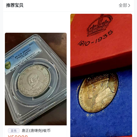
推荐宝贝
全部
唐正(唐继尧)银币
直售