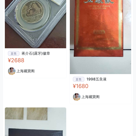
蒋介石(露牙)徽章
直售
¥2688
上海藏寶阁
1998五良液
直售
¥1680
上海藏寶阁