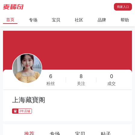
商家入口
首页
专场
宝贝
社区
品牌
帮助
6
8
0
|
|
粉丝
关注
成交
上海藏寶阁
2年店铺
推荐
专场
宝贝
贴子