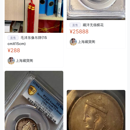
藏洋无领横花
直售
¥25888
毛泽东像吊牌(15
直售
上海藏寶阁
cmX15cm)
¥288
上海藏寶阁