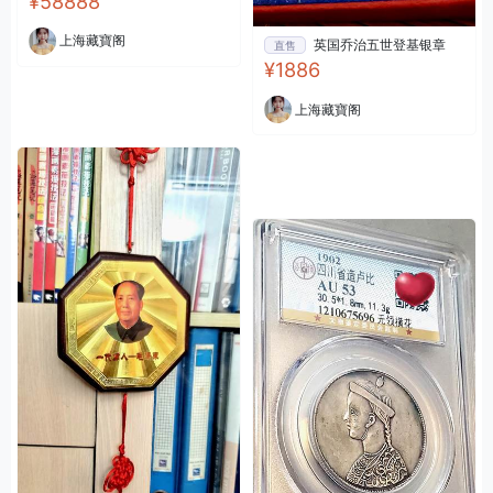
¥58888
上海藏寶阁
英国乔治五世登基银章
直售
¥1886
上海藏寶阁