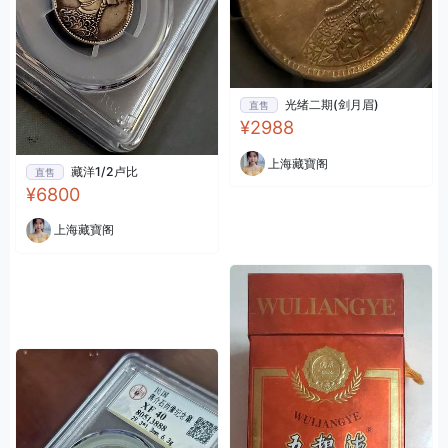
光绪二期(剑月眉)
直售
¥2988
上海藏寶阁
藏洋1/2卢比
直售
¥6800
上海藏寶阁