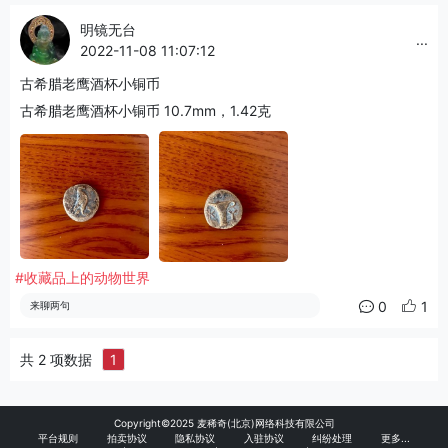
明镜无台
...
2022-11-08 11:07:12
古希腊老鹰酒杯小铜币
古希腊老鹰酒杯小铜币 10.7mm，1.42克
#收藏品上的动物世界
0
1
来聊两句
共 2 项数据
1
Copyright©2025 麦稀奇(北京)网络科技有限公司
平台规则
拍卖协议
隐私协议
入驻协议
纠纷处理
更多...