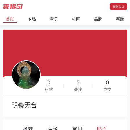
商家入口
首页
专场
宝贝
社区
品牌
帮助
0
5
0
|
|
粉丝
关注
成交
明镜无台
贴子
推荐
专场
宝贝