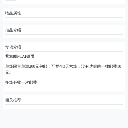
物品属性
拍品介绍
专场介绍
紫鑫阁PCAI钱币
单场限首单满200元包邮，可暂存3天六场，没有达标的一律邮费10
元。
多场必收一次邮费
相关推荐