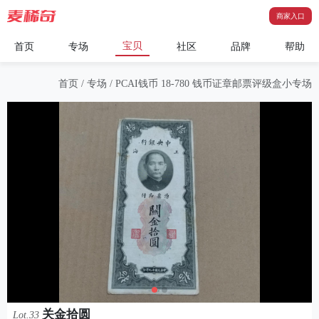
商家入口
宝贝
首页
专场
社区
品牌
帮助
首页
/
专场
/
PCAI钱币 18-780 钱币证章邮票评级盒小专场
关金拾圆
Lot.33