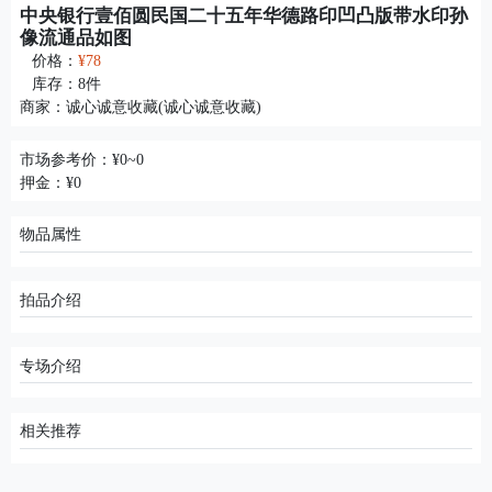
中央银行壹佰圆民国二十五年华德路印凹凸版带水印孙
像流通品如图
价格：
¥78
库存：
8
件
商家：
诚心诚意收藏(诚心诚意收藏)
市场参考价：¥0~0
押金：¥0
物品属性
拍品介绍
专场介绍
相关推荐