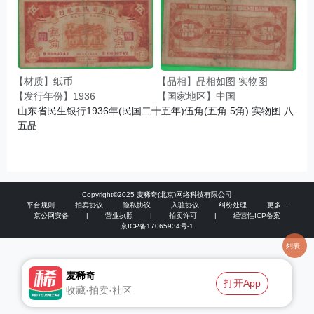
【材质】纸币
【品相】品相如图 实物图
【发行年份】1936
【国家地区】中国
山东省民生银行1936年(民国二十五年)伍角(五角 5角) 实物图 八
五品
Copyright©2025 麦稀奇(北京)网络科技有限公司
平台规则
拍卖协议
隐私协议
入驻协议
纠纷处理
更多...
京公网安备
|
营业执照
|
拍卖许可
|
经营性ICP备案
京ICP备17065934号-1
列表
麦稀奇
打开App
收藏·拍卖·社区