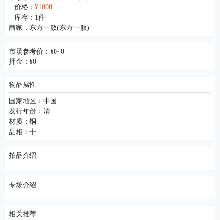
价格：
¥1000
库存：
1
件
商家：
东方一败(东方一败)
市场参考价：¥0~0
押金：¥0
物品属性
国家地区：中国
发行年份：清
材质：铜
品相：十
拍品介绍
专场介绍
相关推荐