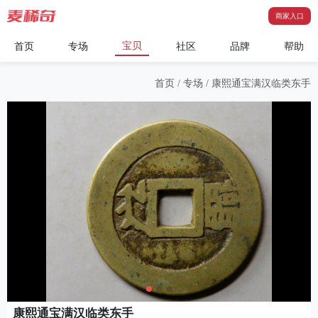
商家入口
宝贝
首页
专场
社区
品牌
帮助
首页
/
专场
/
康熙通宝满汉临类东手
康熙通宝满汉临类东手