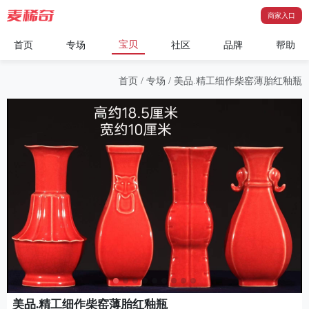
商家入口
宝贝
首页
专场
社区
品牌
帮助
首页
/
专场
/
美品.精工细作柴窑薄胎红釉瓶
美品.精工细作柴窑薄胎红釉瓶