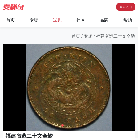
商家入口
宝贝
首页
专场
社区
品牌
帮助
首页
/
专场
/
福建省造二十文全鳞
福建省造二十文全鳞