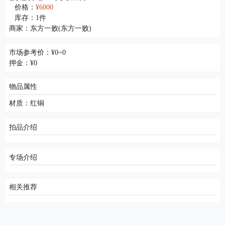
价格：
¥6000
库存：
1
件
商家：
东方一败(东方一败)
市场参考价：¥0~0
押金：¥0
物品属性
材质：红铜
拍品介绍
专场介绍
相关推荐