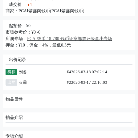
成交价：
¥4
商家：
PCAI紫鑫阁钱币(PCAI紫鑫阁钱币)
起拍价：¥0
市场参考价：¥0~0
所属专场：
PCAI钱币 18-780 钱币证章邮票评级盒小专场
押金：¥10，佣金：4%，最低0.3元
出价记录
得标
刘备
¥4
2026-03-18 07:02:14
出局
灭霸
¥2
2026-03-17 22:10:03
物品属性
拍品介绍
专场介绍