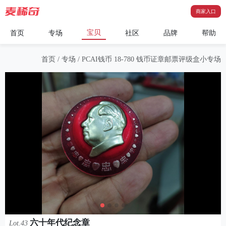
商家入口
宝贝
首页
专场
社区
品牌
帮助
首页
/
专场
/
PCAI钱币 18-780 钱币证章邮票评级盒小专场
六十年代纪念章
Lot.43