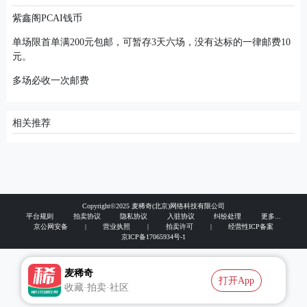
紫鑫阁PCAI钱币
单场限首单满200元包邮，可暂存3天六场，没有达标的一律邮费10
元。
多场必收一次邮费
相关推荐
Copyright©2025 麦稀奇(北京)网络科技有限公司
平台规则
拍卖协议
隐私协议
入驻协议
纠纷处理
更多...
京公网安备
|
营业执照
|
拍卖许可
|
经营性ICP备案
京ICP备17065934号-1
麦稀奇
打开App
收藏·拍卖·社区