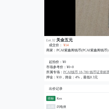
关金五元
Lot.32
成交价：
¥14
商家：
PCAI紫鑫阁钱币(PCAI紫鑫阁钱币)
起拍价：¥0
市场参考价：¥0~0
所属专场：
PCAI钱币 18-780 钱币证
押金：¥10，佣金：4%，最低0.3元
出价记录
得标
Ken
出局
闪电侠