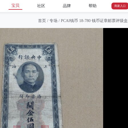
宝贝
社区
品牌
帮助
商家入口
首页
/
专场
/
PCAI钱币 18-780 钱币证章邮票评级