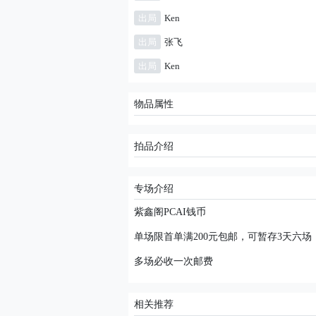
出局
Ken
出局
张飞
出局
Ken
物品属性
拍品介绍
专场介绍
紫鑫阁PCAI钱币
单场限首单满200元包邮，可暂存3天六场
多场必收一次邮费
相关推荐