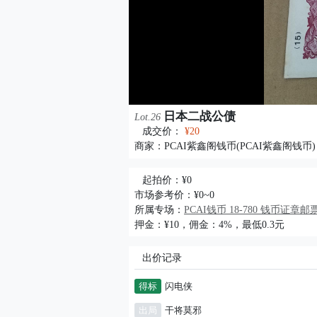
日本二战公债
Lot.26
成交价：
¥20
商家：
PCAI紫鑫阁钱币(PCAI紫鑫阁钱币)
起拍价：¥0
市场参考价：¥0~0
所属专场：
PCAI钱币 18-780 钱币证
押金：¥10，佣金：4%，最低0.3元
出价记录
得标
闪电侠
出局
干将莫邪