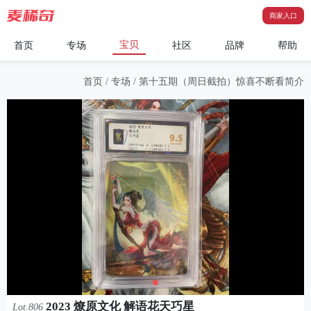
商家入口
宝贝
首页
专场
社区
品牌
帮助
首页
/
专场
/
第十五期（周日截拍）惊喜不断看简介
2023 燎原文化 解语花天巧星
Lot.806