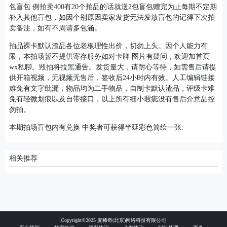
包盲包 例拍卖400有20个拍品的话就送2包盲包赠完为止每期不定期
补入其他盲包，如因个别原因卖家发货无法发放盲包的记得下次拍
卖备注，如有不周请多包涵。
拍品裸卡默认渣品各位老板理性出价，切勿上头。因个人能力有
限，本拍场暂不提供寄存服务如对卡牌 图片有疑问，欢迎加首页
wx私聊。毁拍将拉黑通告。发货量大，请耐心等待，如需售后请提
供开箱视频，无视频无售后，签收后24小时内有效。人工编辑链接
难免有文字纰漏，物品均为二手物品，自制卡默认渣品，评级卡难
免有轻微划痕以及自带接口，以上所有细小瑕疵没有售后介意品控
勿拍。
本期拍场盲包内有兑换 中奖者可获得半延彩色简绘一张.
相关推荐
Copyright©2025 麦稀奇(北京)网络科技有限公司