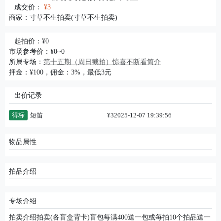
成交价：
¥3
商家：
寸草不生拍卖(寸草不生拍卖)
起拍价：¥0
市场参考价：¥0~0
所属专场：
第十五期（周日截拍）惊喜不断看简介
押金：¥100，佣金：3%，最低3元
出价记录
得标
短笛
¥3
2025-12-07 19:39:56
物品属性
拍品介绍
专场介绍
拍卖介绍拍卖(各盲盒背卡)盲包每满400送一包或每拍10个拍品送一