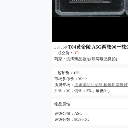
T84黄帝陵 ASG两枚90一
Lot.150
成交价：
¥0
商家：
洪涛臻品微拍(洪涛臻品微拍)
起拍价：¥99
市场参考价：¥0~0
所属专场：
洪涛臻品批发群 精选邮票限时拍
押金：¥0，佣金：3%，最低0元
物品属性
评级公司：ASG
评级分数：90/95OG