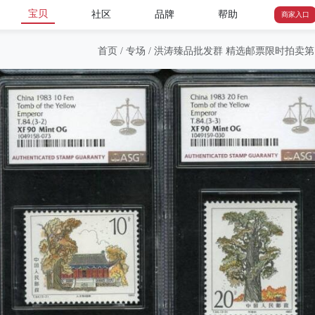
宝贝
社区
品牌
帮助
商家入口
首页
/
专场
/
洪涛臻品批发群 精选邮票限时拍卖第1