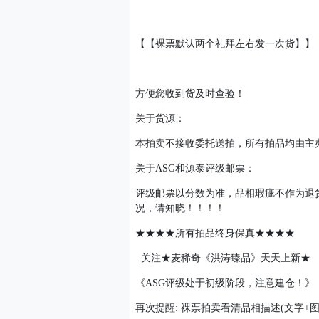
【【裸票默认两个礼拜左右发一次货】】
方便您收到货及时查验！
关于货源：
本拍卖不接收委托送拍，所有拍品均由主
关于ASG和源泰评级邮票：
评级邮票以分数为准，品相瑕疵不作为退
况，请知晓！！！！
★★★★所有拍品终身保真★★★★
关注★麦稀奇《洪涛臻品》天天上新★
《ASG评级处于初级阶段，注意建仓！》
再次提醒: 裸票拍卖看清品相描述(文字