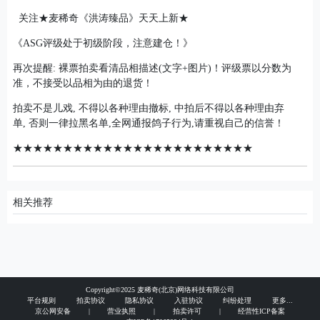
关注★麦稀奇《洪涛臻品》天天上新★
《ASG评级处于初级阶段，注意建仓！》
再次提醒: 裸票拍卖看清品相描述(文字+图片)！评级票以分数为
准，不接受以品相为由的退货！
拍卖不是儿戏, 不得以各种理由撤标, 中拍后不得以各种理由弃
单, 否则一律拉黑名单,全网通报鸽子行为,请重视自己的信誉！
★★★★★★★★★★★★★★★★★★★★★★★★
相关推荐
Copyright©2025 麦稀奇(北京)网络科技有限公司
平台规则
拍卖协议
隐私协议
入驻协议
纠纷处理
更多...
京公网安备
|
营业执照
|
拍卖许可
|
经营性ICP备案