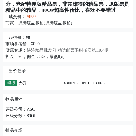
分，老纪特原版精品票，非常难得的精品票，原版票是
精品中的精品，80OP超高性价比，喜欢不要错过
成交价：
¥800
商家：
洪涛臻品微拍(洪涛臻品微拍)
起拍价：¥0
市场参考价：¥0~0
所属专场：
洪涛臻品批发群 精选邮票限时拍卖第1104期
押金：¥0，佣金：3%，最低0元
出价记录
得标
大乔
¥800
2025-09-13 18:06:20
物品属性
评级公司：ASG
评级分数：80OP
拍品介绍