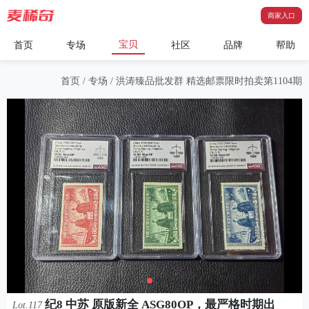
商家入口
宝贝
首页
专场
社区
品牌
帮助
首页
/
专场
/
洪涛臻品批发群 精选邮票限时拍卖第1104期
纪8 中苏 原版新全 ASG80OP，最严格时期出
Lot.117