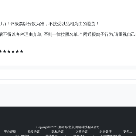
+图片)！评级票以分数为准，不接受以品相为由的退货！
拍后不得以各种理由弃单, 否则一律拉黑名单,全网通报鸽子行为,请重视自
★★★★★★
Copyright©2025 麦稀奇(北京)网络科技有限公司
平台规则
拍卖协议
隐私协议
入驻协议
纠纷处理
更多...