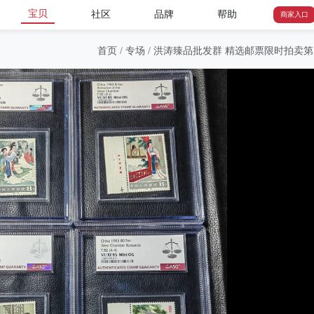
宝贝
社区
品牌
帮助
商家入口
首页
/
专场
/
洪涛臻品批发群 精选邮票限时拍卖第1