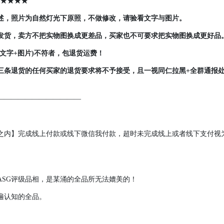
★★★★
述，照片为自然灯光下原照，不做修改，请验看文字与图片。
发货，卖方不把实物图换成更差品，买家也不可要求把实物图换成更好品
文字+图片)不符者，包退货运费！
三条退货的任何买家的退货要求将不予接受，且一视同仁拉黑+全群通报
————————————
时之内】完成线上付款或线下微信我付款，超时未完成线上或者线下支付视
ASG评级品相，是某涌的全品所无法媲美的！
遍认知的全品。