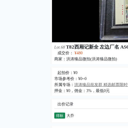
T82西厢记新全 左边厂名 A
Lot.68
成交价：
¥480
商家：
洪涛臻品微拍(洪涛臻品微拍)
起拍价：¥0
市场参考价：¥0~0
所属专场：
洪涛臻品批发群 精选邮票限时拍
押金：¥0，佣金：3%，最低0元
出价记录
得标
大乔