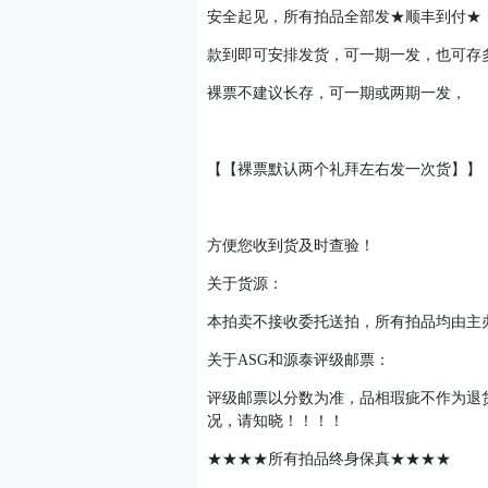
安全起见，所有拍品全部发★顺丰到付★
款到即可安排发货，可一期一发，也可存
裸票不建议长存，可一期或两期一发，
【【裸票默认两个礼拜左右发一次货】】
方便您收到货及时查验！
关于货源：
本拍卖不接收委托送拍，所有拍品均由主
关于ASG和源泰评级邮票：
评级邮票以分数为准，品相瑕疵不作为退
况，请知晓！！！！
★★★★所有拍品终身保真★★★★