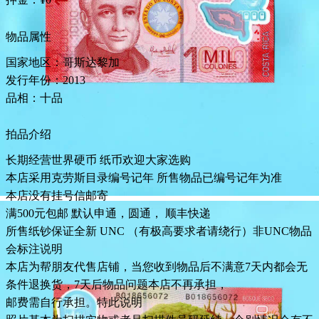
物品属性
国家地区：哥斯达黎加
发行年份：2013
品相：十品
拍品介绍
长期经营世界硬币 纸币欢迎大家选购
本店采用克劳斯目录编号记年 所售物品已编号记年为准
本店没有挂号信邮寄
满500元包邮 默认申通，圆通， 顺丰快递
所售纸钞保证全新 UNC （有极高要求者请绕行）非UNC物品
会标注说明
本店为帮朋友代售店铺，当您收到物品后不满意7天内都会无
条件退换货，7天后物品问题本店不再承担，
邮费需自行承担。特此说明