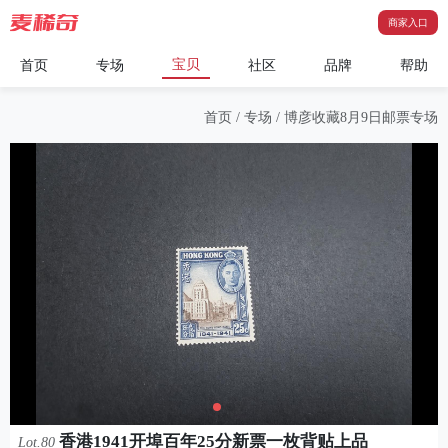
商家入口
宝贝
首页
专场
社区
品牌
帮助
首页
/
专场
/
博彦收藏8月9日邮票专场
香港1941开埠百年25分新票一枚背贴上品
Lot.80