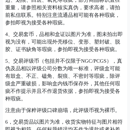
重量，请参照相关资料核实真伪，要求高者，请拍
前私信联系。特别注意流通品相可能有各种瑕疵，
参拍即视为接受各种瑕疵。
4、交易套币，品相和盒证以图片为准，图未拍出即
视为没有，可能出现外壳移位、变形、塑封破、脱
胶、证书缺角等瑕疵，参拍即视为接受各种瑕疵。
5、交易评级币（包括并不仅限于NGC/PCGS），真
伪及品相以评级公司分数为唯一标准，评级盒可能
有鼓盒、不正、磕角、裂痕、不密封等瑕疵，除评
级盒严重破损，影响盒内钱币保存外，其他任何瑕
疵不作提示并且不作退货依据，参拍即视为接受各
种瑕疵。
注意由于保粹评级口碑崩塌，此评级币视为裸币。
6，交易货品以图片为准，收货实物特征与图片相符
即视为相符，任何标题错误均不作为退款或者补差