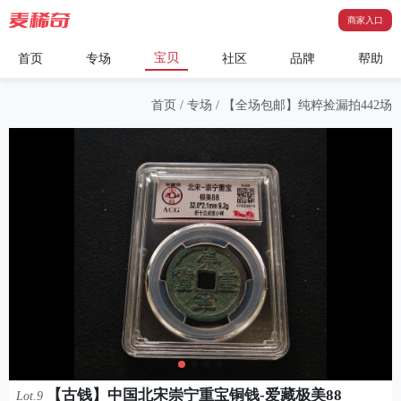
商家入口
宝贝
首页
专场
社区
品牌
帮助
首页
/
专场
/
【全场包邮】纯粹捡漏拍442场
【古钱】中国北宋崇宁重宝铜钱-爱藏极美88
Lot.9