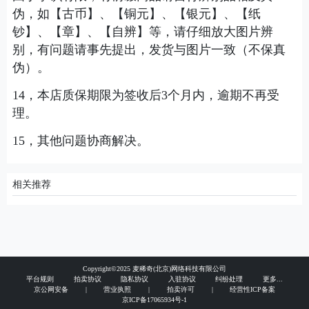
伪，如【古币】、【铜元】、【银元】、【纸
钞】、【章】、【自辨】等，请仔细放大图片辨
别，有问题请事先提出，发货与图片一致（不保真
伪）。
14，本店质保期限为签收后3个月内，逾期不再受
理。
15，其他问题协商解决。
相关推荐
Copyright©2025 麦稀奇(北京)网络科技有限公司
平台规则
拍卖协议
隐私协议
入驻协议
纠纷处理
更多...
京公网安备
|
营业执照
|
拍卖许可
|
经营性ICP备案
京ICP备17065934号-1