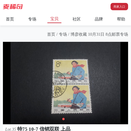
商家入口
宝贝
首页
专场
社区
品牌
帮助
首页
/
专场
/
博彦收藏 10月31日 8点邮票专场
特75 10-7 信销双联 上品
Lot.35