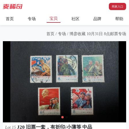
商家入口
宝贝
首页
专场
社区
品牌
帮助
首页
/
专场
/
博彦收藏 10月31日 8点邮票专场
J20 旧票一套，有折印/小薄等 中品
Lot.15