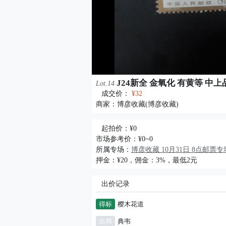
J24新全 金氧化 有黄等 中上
Lot.14
成交价：
¥32
商家：
博彦收藏(博彦收藏)
起拍价：¥0
市场参考价：¥0~0
所属专场：
博彦收藏 10月31日 8点邮票专
押金：¥20，佣金：3%，最低2元
出价记录
得标
樱木花道
出局
典韦