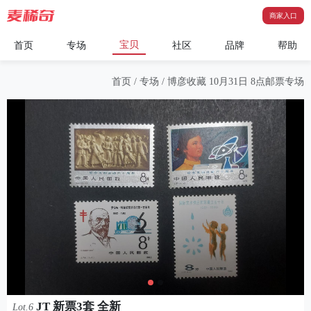
商家入口
宝贝
首页
专场
社区
品牌
帮助
首页
/
专场
/
博彦收藏 10月31日 8点邮票专场
JT 新票3套 全新
Lot.6