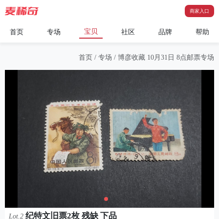
商家入口
宝贝
首页
专场
社区
品牌
帮助
首页
/
专场
/
博彦收藏 10月31日 8点邮票专场
纪特文旧票2枚 残缺 下品
Lot.2