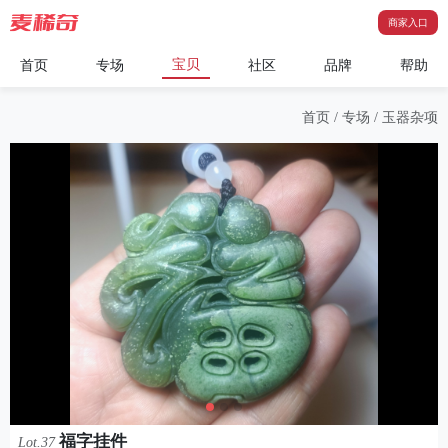
商家入口
宝贝
首页
专场
社区
品牌
帮助
首页
/
专场
/
玉器杂项
福字挂件
Lot.37