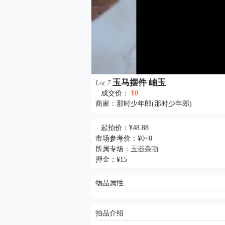
玉马摆件 岫玉
Lot.7
成交价：
¥0
商家：
那时少年郎(那时少年郎)
起拍价：¥48.88
市场参考价：¥0~0
所属专场：
玉器杂项
押金：¥15
物品属性
拍品介绍