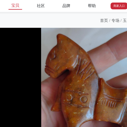
宝贝
社区
品牌
帮助
商家入口
首页
/
专场
/
玉