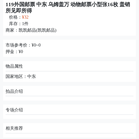
119外国邮票 中东 乌姆盖万 动物邮票小型张16枚 盖销
所见即所得
价格：
¥32
库存：
1
件
商家：
凯凯邮品(凯凯邮品)
市场参考价：¥0~0
押金：¥0
物品属性
国家地区：中东
拍品介绍
专场介绍
相关推荐