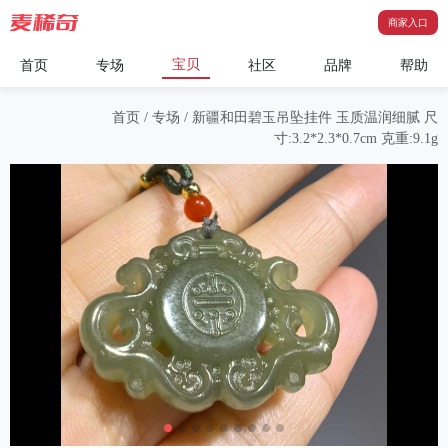
商家入口
宝贝
首页
专场
社区
品牌
帮助
首页
/
专场
/
新疆和田碧玉吊坠挂件 ​玉质温润细腻 ​尺
寸:3.2*2.3*0.7cm ​克重:9.1g