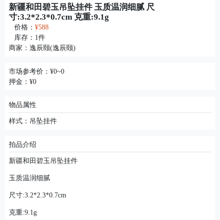
新疆和田碧玉吊坠挂件 ​玉质温润细腻 ​尺
寸:3.2*2.3*0.7cm ​克重:9.1g
价格：
¥588
库存：
1
件
商家：
逸辰颐(逸辰颐)
市场参考价：¥0~0
押金：¥0
物品属性
样式：吊坠挂件
拍品介绍
新疆和田碧玉吊坠挂件
​玉质温润细腻
​尺寸:3.2*2.3*0.7cm
​克重:9.1g