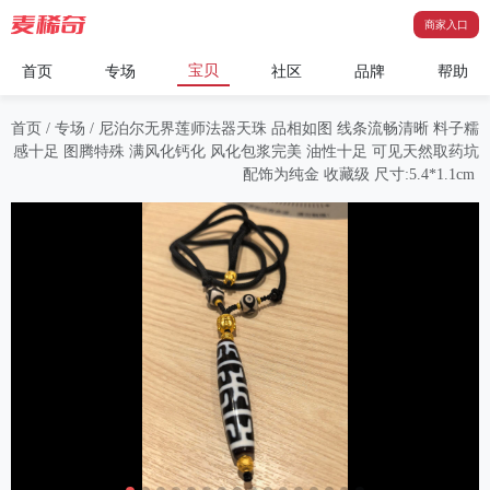
商家入口
宝贝
首页
专场
社区
品牌
帮助
首页
/
专场
/
尼泊尔无界莲师法器天珠 ​品相如图 线条流畅清晰 料子糯
感十足 图腾特殊 满风化钙化 风化包浆完美 油性十足 可见天然取药坑
配饰为纯金 ​收藏级 尺寸:5.4*1.1cm ​