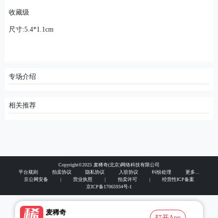
​收藏级
尺寸:5.4*1.1cm
专场介绍
相关推荐
Copyright©2025 麦稀奇(北京)网络科技有限公司
平台规则
拍卖协议
隐私协议
入驻协议
纠纷处理
更多...
京公网安备
|
营业执照
|
拍卖许可
|
经营性ICP备案
京ICP备17065934号-1
麦稀奇
打开App