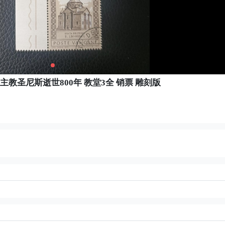
亚主教圣尼斯逝世800年 教堂3全 销票 雕刻版