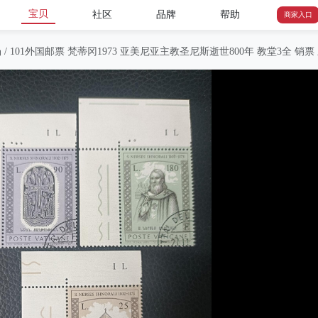
宝贝
社区
品牌
帮助
商家入口
场
/
101外国邮票 梵蒂冈1973 亚美尼亚主教圣尼斯逝世800年 教堂3全 销票