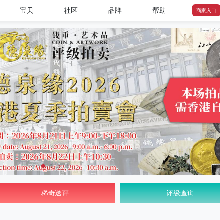
宝贝
社区
品牌
帮助
商家入口
稀奇送评
评级查询