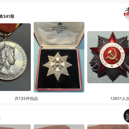
341期
共135件拍品
12851人
邮