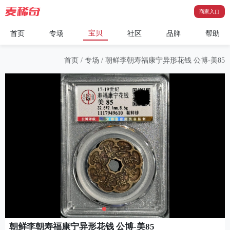
商家入口
宝贝
首页
专场
社区
品牌
帮助
首页
/
专场
/
朝鲜李朝寿福康宁异形花钱 公博-美85
朝鲜李朝寿福康宁异形花钱 公博-美85