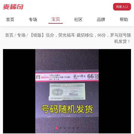
商家入口
宝贝
首页
专场
社区
品牌
帮助
首页
/
专场
/
【错版】伍分，荧光福耳·裁切移位，66分，罗马冠号随
机发货！