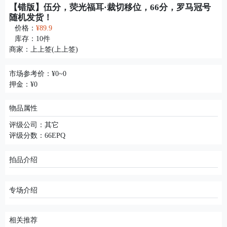
【错版】伍分，荧光福耳·裁切移位，66分，罗马冠号
随机发货！
价格：
¥89.9
库存：
10
件
商家：
上上签(上上签)
市场参考价：¥0~0
押金：¥0
物品属性
评级公司：其它
评级分数：66EPQ
拍品介绍
专场介绍
相关推荐