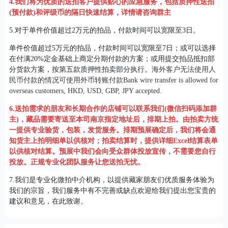
4.我们将为优质的送拍客户提供贴心的应急服务，包括质押性送拍
(预付款)和评级币的隔日快速结算，详情请咨询群主
5.对于单件价值超过2万元的拍品，付款时间可以宽限至3日。
单件价值超过5万元的拍品，付款时间可以宽限至7日；或可以选择
在付满20%定金基础上商定分期付款的方案；或用提交拍品抵扣部
分货款方案，按第五款质押性拍卖部分执行。
海外客户无法使用人
民币付款的情况可使用外币转账付款Bank wire transfer is allowed for
overseas customers, HKD, USD, GBP, JPY accepted.
6.送拍需求的朋友和长期合作的店铺可以联系我们(微信扫码添加群
主)，藏品需要寄送至本司南京指定地址后，排期上拍。由拍卖方统
一提供专业验货，包装，发货服务。排期预展确定后，我们将会通
知货主上拍明细单以供核对；拍卖结算时，提供详细Excel结算表单
以供核对结算。预展中我们会向受众群体投放宣传，不需要您自行
投放。正规专业化团队服务让您送拍无忧。
7.我们是专业化微拍中介机构，以提供藏家朋友们优质服务体验为
我们的宗旨，我们服务中有不完善或缺点欢迎给我们提出您宝贵的
建议和意见，在此致谢。