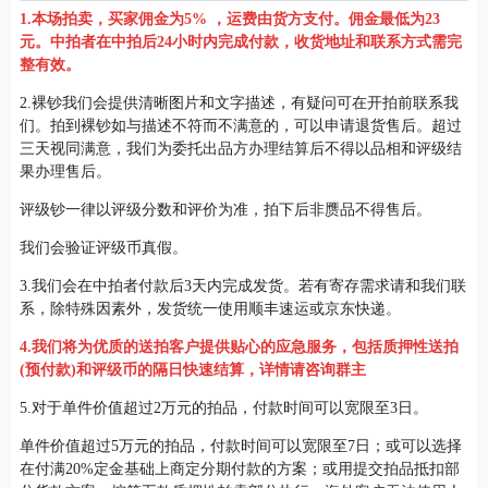
1.本场拍卖，买家佣金为5% ，运费由货方支付。佣金最低为23
元。中拍者在中拍后24小时内完成付款，收货地址和联系方式需完
整有效。
2.裸钞我们会提供清晰图片和文字描述，有疑问可在开拍前联系我
们。拍到裸钞如与描述不符而不满意的，可以申请退货售后。超过
三天视同满意，我们为委托出品方办理结算后不得以品相和评级结
果办理售后。
评级钞一律以评级分数和评价为准，拍下后非赝品不得售后。
我们会验证评级币真假。
3.我们会在中拍者付款后3天内完成发货。若有寄存需求请和我们联
系，除特殊因素外，发货统一使用顺丰速运或京东快递。
4.我们将为优质的送拍客户提供贴心的应急服务，包括质押性送拍
(预付款)和评级币的隔日快速结算，详情请咨询群主
5.对于单件价值超过2万元的拍品，付款时间可以宽限至3日。
单件价值超过5万元的拍品，付款时间可以宽限至7日；或可以选择
在付满20%定金基础上商定分期付款的方案；或用提交拍品抵扣部