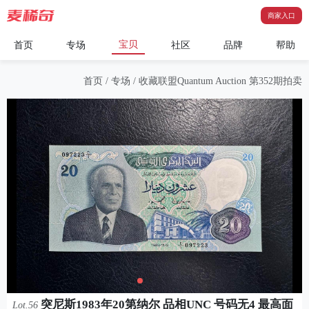
商家入口
宝贝
首页
专场
社区
品牌
帮助
首页
/
专场
/
收藏联盟Quantum Auction 第352期拍卖
突尼斯1983年20第纳尔 品相UNC 号码无4 最高面
Lot.56