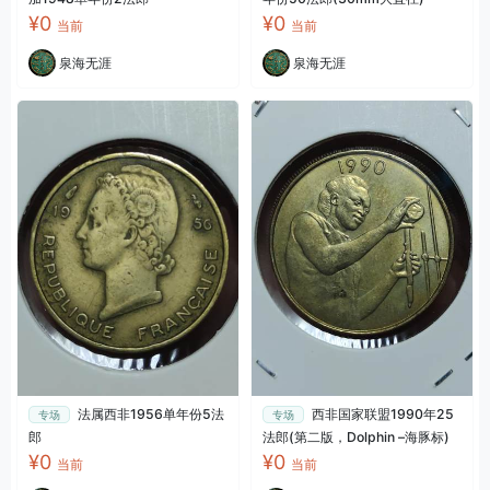
¥0
¥0
当前
当前
泉海无涯
泉海无涯
法属西非1956单年份5法
西非国家联盟1990年25
专场
专场
郎
法郎(第二版，Dolphin –海豚标)
¥0
¥0
当前
当前