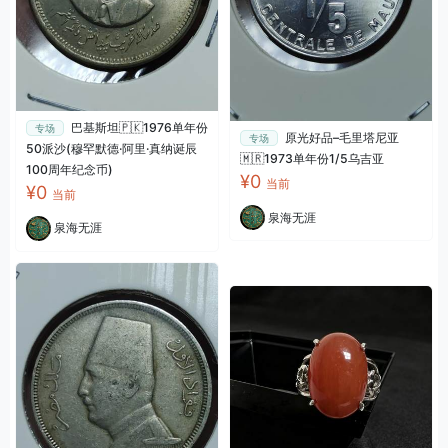
巴基斯坦🇵🇰1976单年份
专场
原光好品–毛里塔尼亚
专场
50派沙(穆罕默德·阿里·真纳诞辰
🇲🇷1973单年份1/5乌吉亚
100周年纪念币)
¥0
当前
¥0
当前
泉海无涯
泉海无涯