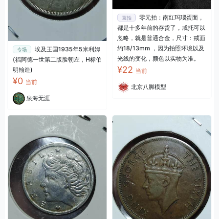
零元拍：南红玛瑙蛋面，
直拍
都是十多年前的存货了，戒托可以
忽略，就是普通合金，尺寸：戒面
约18/13mm ，因为拍照环境以及
埃及王国1935年5米利姆
专场
光线的变化，颜色以实物为准。
(福阿德一世第二版脸朝左，H标伯
¥22
明翰造)
当前
¥0
当前
北京八脚模型
泉海无涯