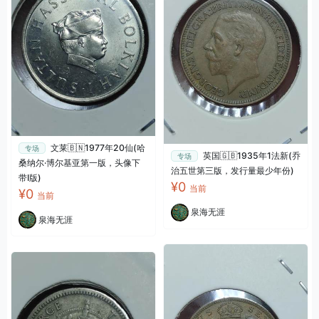
文莱🇧🇳1977年20仙(哈
专场
英国🇬🇧1935年1法新(乔
专场
桑纳尔·博尔基亚第一版，头像下
治五世第三版，发行量最少年份)
带I版)
¥0
当前
¥0
当前
泉海无涯
泉海无涯