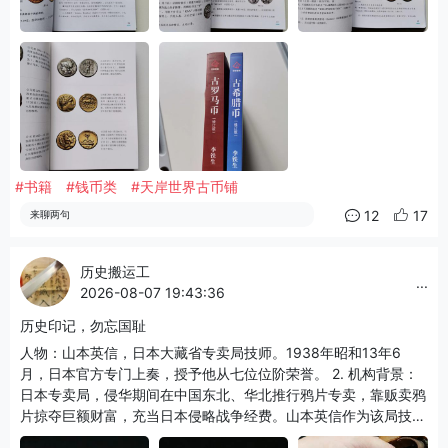
#书籍
#钱币类
#天岸世界古币铺
12
17
来聊两句
历史搬运工
...
2026-08-07 19:43:36
历史印记，勿忘国耻
人物：山本英信，日本大藏省专卖局技师。1938年昭和13年6
月，日本官方专门上奏，授予他从七位位阶荣誉。 2. 机构背景：
日本专卖局，侵华期间在中国东北、华北推行鸦片专卖，靠贩卖鸦
片掠夺巨额财富，充当日本侵略战争经费。山本英信作为该局技术
人员，因侵华相关业务获得日本朝廷嘉奖。