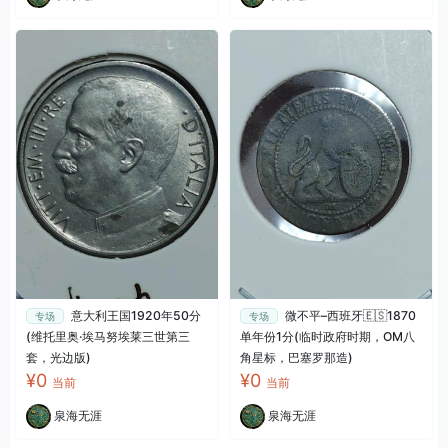
意大利王国1920年50分
微不平–西班牙🇪🇸1870
专场
专场
(维托里奥·埃马努埃莱三世第三
单年份1分(临时政府时期，OM八
套，光边版)
角星标，巴塞罗那造)
¥0
¥0
当前
当前
泉海无涯
泉海无涯