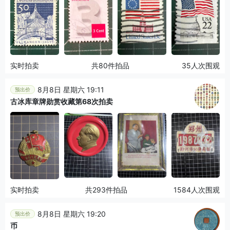
实时拍卖
共80件拍品
35人次围观
8月8日 星期六 19:11
预出价
古冰库章牌勋赏收藏第68次拍卖
实时拍卖
共293件拍品
1584人次围观
8月8日 星期六 19:20
预出价
币