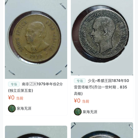
少见–希腊王国1874年50
专场
南非🇿🇦1979单年份2分
专场
雷普塔银币(乔治一世时期，835
(独立后第五套)
高银)
¥0
当前
¥0
当前
泉海无涯
泉海无涯