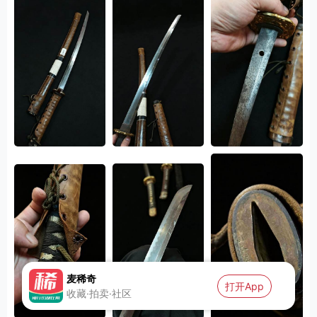
麦稀奇
打开App
收藏·拍卖·社区