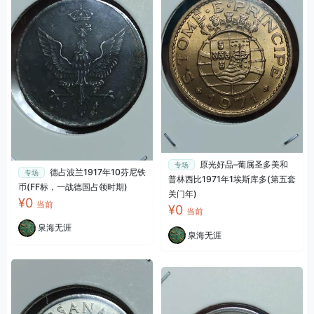
原光好品–葡属圣多美和
专场
德占波兰1917年10芬尼铁
专场
普林西比1971年1埃斯库多(第五套
币(FF标，一战德国占领时期)
关门年)
¥0
当前
¥0
当前
泉海无涯
泉海无涯