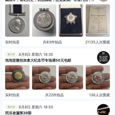
拍规则在简介最后，参拍须阅读规则后再参拍，关系到运
费包装发货时效真假辨别等关键信息，拍卖时不回信息，
看大图店主微信码在拍卖店铺介绍里或者找我要）
实时拍卖
共83件拍品
21135人次围观
8月8日 星期六 18:30
预出价
泡泡堂微拍加拿大纪念币专场满50元包邮
实时拍卖
共22件拍品
136人次围观
8月8日 星期六 18:50
预出价
同乐放漏第39期