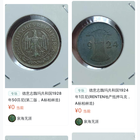
德意志魏玛共和国1924
专场
德意志魏玛共和国1928
专场
年1芬尼(RENTEN地产抵押马克，
年50芬尼(第二版，A标柏林造)
A标柏林造)
¥0
当前
¥0
当前
泉海无涯
泉海无涯