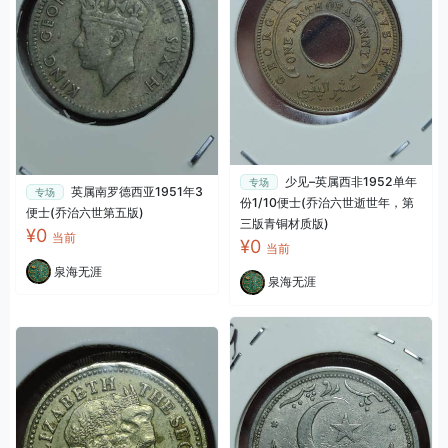
少见–英属西非1952单年
专场
英属南罗德西亚1951年3
专场
份1/10便士(乔治六世逝世年，第
便士(乔治六世第五版)
三版青铜材质版)
¥0
当前
¥0
当前
泉海无涯
泉海无涯