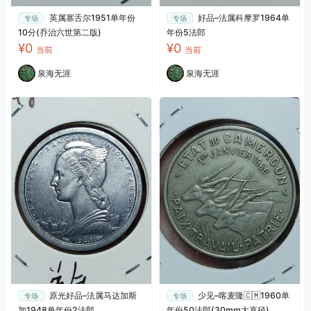
英属塞舌尔1951单年份
好品–法属科摩罗1964单
专场
专场
10分(乔治六世第二版)
年份5法郎
¥0
¥0
当前
当前
泉海无涯
泉海无涯
原光好品–法属马达加斯
少见–喀麦隆🇨🇲1960单
专场
专场
加1948单年份2法郎
年份50法郎(30mm大直径)