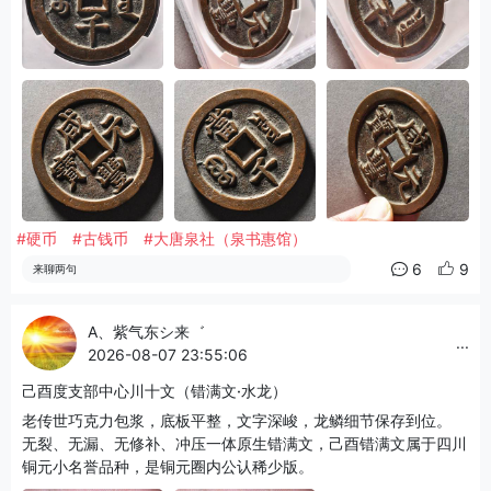
#硬币
#古钱币
#大唐泉社（泉书惠馆）
6
9
来聊两句
A、紫气东シ来゛
...
2026-08-07 23:55:06
己酉度支部中心川十文（错满文·水龙）
老传世巧克力包浆，底板平整，文字深峻，龙鳞细节保存到位。
无裂、无漏、无修补、冲压一体原生错满文，己酉错满文属于四川
铜元小名誉品种，是铜元圈内公认稀少版。