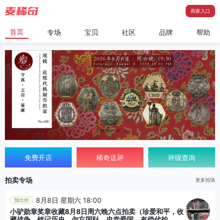
商家入口
首页
专场
宝贝
社区
品牌
帮助
免费开店
稀奇送评
评级查询
拍卖专场
更多拍场
8月8日 星期六 18:00
预出价
小驴勋章奖章收藏8月8日周六晚六点拍卖（珍爱和平，收
藏战争，铭记历史，勿忘国耻，忠党爱国。有偿代拍，送