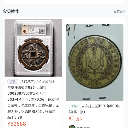
宝贝推荐
更多宝贝
清代咸丰元宝 宝泉当千
直售
华夏评级极美82分，编号
6662387507带x光 尺寸
63.1*4.4mm，重76.3g，铜质 字
口清晰，包浆自然，边道完整，无
吉布提🇩🇯1991年500法
专场
裂无补，状态以图为准，收藏佳
郎(第一版)
品！5.28
¥0
当前
¥52888