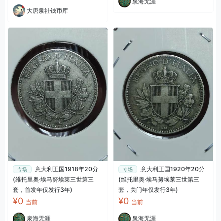
泉海无涯
大唐泉社钱币库
意大利王国1918年20分
意大利王国1920年20分
专场
专场
(维托里奥·埃马努埃莱三世第三
(维托里奥·埃马努埃莱三世第三
套，首发年仅发行3年)
套，关门年仅发行3年)
¥0
¥0
当前
当前
泉海无涯
泉海无涯