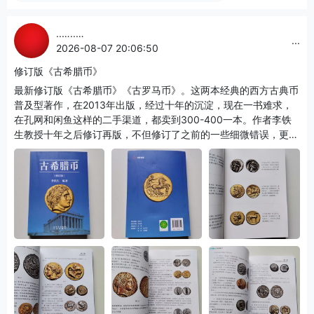
..…..…
...
2026-08-07 20:06:50
修订版《古希腊币》
最新修订版《古希腊币》《古罗马币》。这两本经典的西方古典币
普及型著作，在2013年出版，经过十年的沉淀，现在一书难求，
在孔网和闲鱼这样的二手渠道，都卖到300-400一本。作者李铁
生教授十年之后修订再版，不但修订了之前的一些细微错误，更是
总共新增了32页的彩图内容。新版的《古希腊币》定价108元
（260页全彩），《古罗马币》定价128元（382页全彩）。两本
一起购买，8.8折包快递（208元）。单独购买就是定价包快递。
如果有朋友有兴趣批发，欢迎详谈。