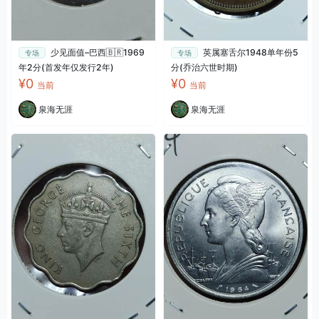
少见面值–巴西🇧🇷1969
英属塞舌尔1948单年份5
专场
专场
年2分(首发年仅发行2年)
分(乔治六世时期)
¥0
¥0
当前
当前
泉海无涯
泉海无涯