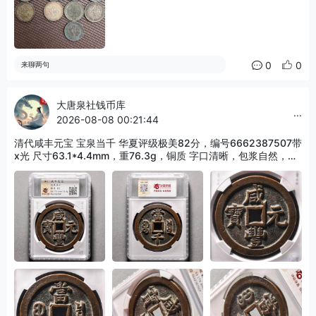
0
0
来聊两句
大唐泉社钱币库
...
2026-08-08 00:21:44
清代咸丰元宝 宝泉当千 华夏评级极美82分，编号6662387507带
x光 尺寸63.1*4.4mm，重76.3g，铜质 字口清晰，包浆自然，边
道完整，无裂无补，状态以图为准，收藏佳品！5.28