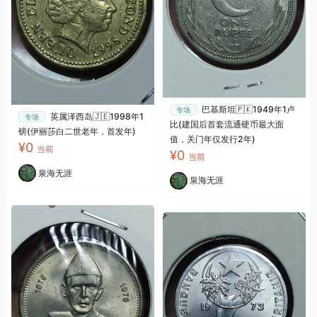
巴基斯坦🇵🇰1949年1卢
专场
英属泽西岛🇯🇪1998年1
专场
比(建国后首套流通硬币最大面
镑(伊丽莎白二世老年，首发年)
值，关门年仅发行2年)
¥0
当前
¥0
当前
泉海无涯
泉海无涯