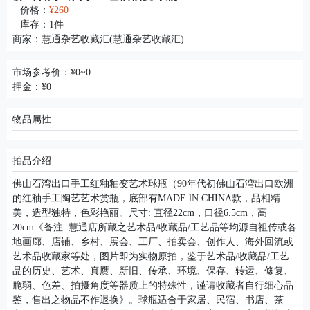
价格：
¥260
库存：
1
件
商家：
慧通杂艺收藏汇(慧通杂艺收藏汇)
市场参考价：¥0~0
押金：¥0
物品属性
拍品介绍
佛山石湾出口手工红釉釉变艺术球瓶（90年代初佛山石湾出口欧洲
的红釉手工陶艺艺术赏瓶，底部有MADE lN CHINA款，品相精
美，造型独特，色彩艳丽。尺寸: 直径22cm，口径6.5cm，高
20cm《备注: 慧通店所藏之艺术品/收藏品/工艺品等均源自祖传或各
地画廊、店铺、乡村、展会、工厂、拍卖会、创作人、海外回流或
艺术品收藏家等处，图片即为实物原拍，鉴于艺术品/收藏品/工艺
品的历史、艺术、真赝、新旧、传承、环境、保存、转运、修复、
脆弱、色差、拍摄角度等器质上的特殊性，谨请收藏者自行细心品
鉴，售出之物品不作退换》。球瓶适合于家居、民宿、书店、茶