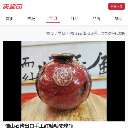
商家入口
宝贝
首页
专场
社区
品牌
帮助
首页
/
专场
/
佛山石湾出口手工红釉釉变球瓶
佛山石湾出口手工红釉釉变球瓶