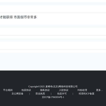
才能获得 市面假币非常多
Copyright©2025 麦稀奇(北京)网络科技有限公司
平台规则
拍卖协议
隐私协议
入驻协议
纠纷处理
更多...
京公网安备
|
营业执照
|
拍卖许可
|
经营性ICP备案
京ICP备17065934号-1