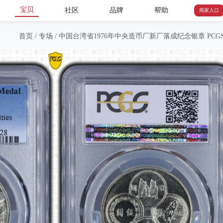
宝贝
社区
品牌
帮助
商家入口
首页
/
专场
/
中国台湾省1976年中央造币厂新厂落成纪念银章 PCGS 