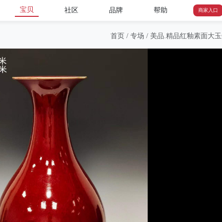
宝贝
社区
品牌
帮助
商家入口
首页
/
专场
/
美品.精品红釉素面大