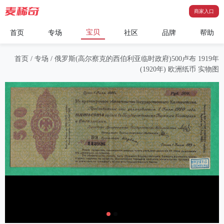
商家入口
宝贝
首页
专场
社区
品牌
帮助
首页
/
专场
/
俄罗斯(高尔察克的西伯利亚临时政府)500卢布 1919年
(1920年) 欧洲纸币 实物图