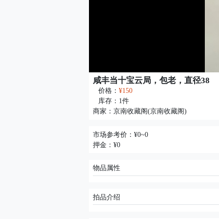
咸丰当十宝云局，包老，直径38
价格：
¥150
库存：
1
件
商家：
京南收藏阁(京南收藏阁)
市场参考价：¥0~0
押金：¥0
物品属性
拍品介绍