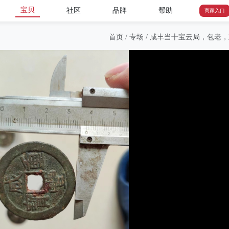
宝贝
社区
品牌
帮助
商家入口
首页
/
专场
/
咸丰当十宝云局，包老，