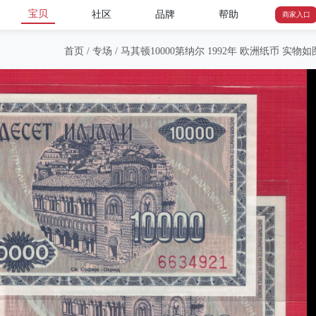
宝贝
社区
品牌
帮助
商家入口
首页
/
专场
/
马其顿10000第纳尔 1992年 欧洲纸币 实物如图