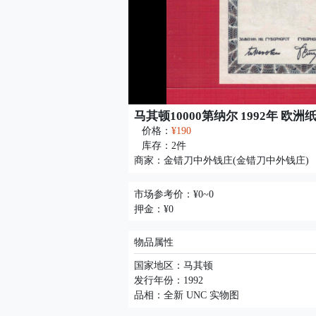
马其顿10000第纳尔 1992年 欧洲
价格：
¥190
库存：
2
件
商家：
金错刀中外钱庄(金错刀中外钱庄)
市场参考价：¥0~0
押金：¥0
物品属性
国家地区：马其顿
发行年份：1992
品相：全新 UNC 实物图