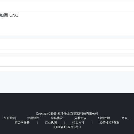
如图 UNC
Copyright©2025 麦稀奇(北京)网络科技有限公司
平台规则
拍卖协议
隐私协议
入驻协议
纠纷处理
更多...
京公网安备
|
营业执照
|
拍卖许可
|
经营性ICP备案
京ICP备17065934号-1