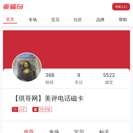
商家入口
首页
专场
宝贝
社区
品牌
帮助
368
9
5522
|
|
粉丝
关注
成交
【琪哥网】美评电话磁卡
认证
2年店铺
推荐
专场
宝贝
贴子