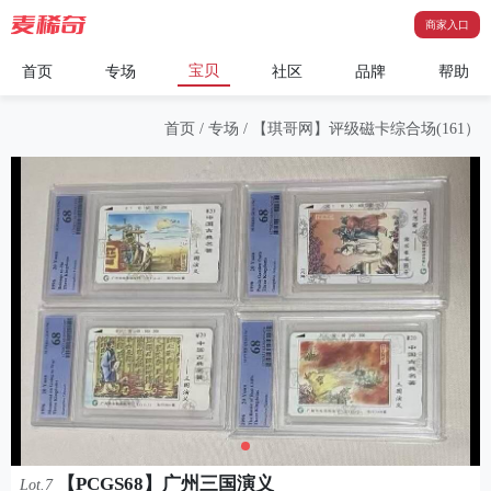
商家入口
宝贝
首页
专场
社区
品牌
帮助
首页
/
专场
/
【琪哥网】评级磁卡综合场(161）
【PCGS68】广州三国演义
Lot.7