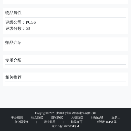
物品属性
评级公司：PCGS
评级分数：68
拍品介绍
专场介绍
相关推荐
Copyright©2025 麦稀奇(北京)网络科技有限公司
平台规则
拍卖协议
隐私协议
入驻协议
纠纷处理
更多...
京公网安备
|
营业执照
|
拍卖许可
|
经营性ICP备案
京ICP备17065934号-1