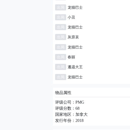
出局
龙猫巴士
出局
小丑
出局
龙猫巴士
出局
灰原哀
出局
龙猫巴士
出局
春丽
出局
邋遢大王
出局
龙猫巴士
物品属性
评级公司：PMG
评级分数：68
国家地区：加拿大
发行年份：2018