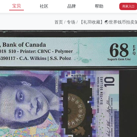
宝贝
社区
品牌
帮助
商家入口
首页
/
专场
/
【礼羽收藏】🌏世界钱币拍卖第