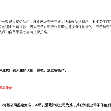
。
受分数即是接受品相，只要评级壳子完好，纸币未受到损坏，不接受任何
符的理由申请退款，因为壳子在评级公司里也是没有保护袋的，壳子与壳
或我们自己手里才会装上保护袋。
种形式问题为由的议价、退换、退款等操作。
者加
微信
MG评级公司鉴定为准，本币以爱藏评级公司为准，其它评级公司不作鉴别