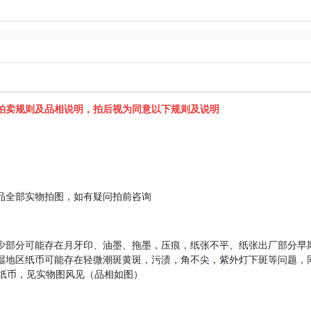
拍卖规则及品相说明，拍后视为同意以下规则及说明
拍品全部实物拍图，如有疑问拍前咨询
极少部分可能存在月牙印、油墨、拖墨，压痕，纸张不平、纸张出厂部分早
湿地区纸币可能存在轻微潮斑黄斑，污渍，角不尖，紫外灯下斑等问题，
C纸币，见实物图风见（品相如图）