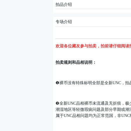
拍品介绍
专场介绍
欢迎各位藏友参与拍卖，拍前请仔细阅读
拍卖规则和品相说明：
❶裸币没有特殊标明全部是全新UNC，
❷全新UNC品相裸币未流通及无折痕，
潮湿地区等轻微瑕疵问题及部分早期或潮
属于UNC品相问題均为正常范国，非UN