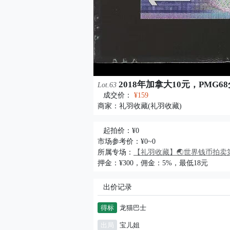
2018年加拿大10元，PMG
Lot.63
成交价：
¥159
商家：
礼羽收藏(礼羽收藏)
起拍价：¥0
市场参考价：¥0~0
所属专场：
【礼羽收藏】🌏世界钱币拍卖第
押金：¥300，佣金：5%，最低18元
出价记录
得标
龙猫巴士
出局
宝儿姐